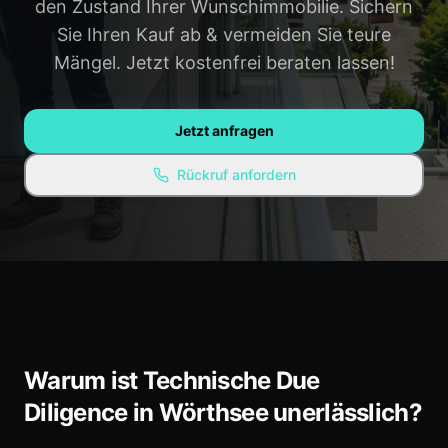
den Zustand Ihrer Wunschimmobilie. Sichern
Gauting
Weilheim
Sie Ihren Kauf ab & vermeiden Sie teure
Mängel. Jetzt kostenfrei beraten lassen!
Penzberg
Alle Regionen →
WISSEN & RESSOURCEN
Jetzt anfragen
Ratgeber / Blog
Rückruf anfordern
Experten-Empfehlungen
Kostenlose Ressourcen
FAQ
Warum ist Technische Due
Diligence in Wörthsee unerlässlich?