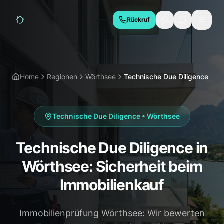
Rückruf
LEISTUNGEN
Hauskaufberatung
Bauabnahme
Home
Regionen
Wörthsee
Technische Due Diligence
Baubegleitung
Thermografie
Schimmelgutachten
Energieberatung
Technische Due Diligence
•
Wörthsee
Due Diligence
Technische Due Diligence in
REGIONEN
Wörthsee: Sicherheit beim
München
Geretsried
Immobilienkauf
Wolfratshausen
Bad Tölz
Immobilienprüfung Wörthsee: Wir bewerten
Starnberg
Holzkirchen