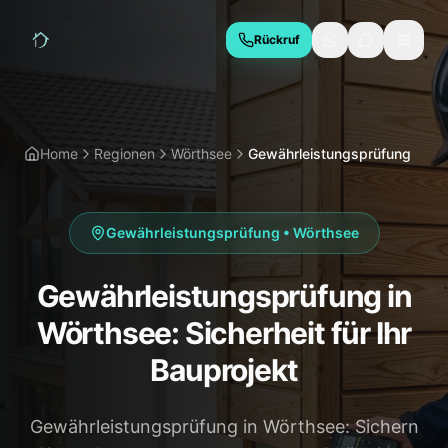
Rückruf
LEISTUNGEN
Hauskaufberatung
Bauabnahme
Home
Regionen
Wörthsee
Gewährleistungsprüfung
Baubegleitung
Thermografie
Schimmelgutachten
Energieberatung
Gewährleistungsprüfung
•
Wörthsee
Due Diligence
Gewährleistungsprüfung in
REGIONEN
Wörthsee: Sicherheit für Ihr
München
Geretsried
Bauprojekt
Wolfratshausen
Bad Tölz
Gewährleistungsprüfung in Wörthsee: Sichern
Starnberg
Holzkirchen