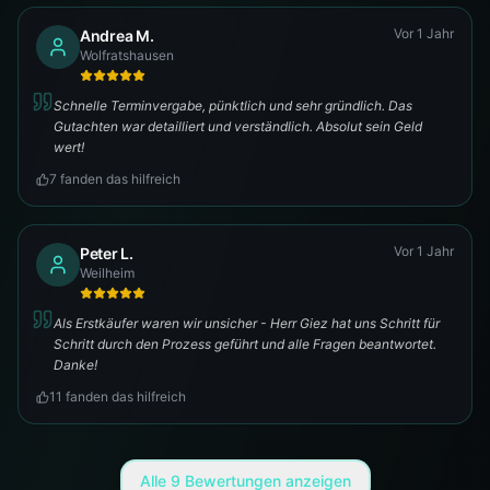
Vor 1 Jahr
Andrea M.
Wolfratshausen
Schnelle Terminvergabe, pünktlich und sehr gründlich. Das
Gutachten war detailliert und verständlich. Absolut sein Geld
wert!
7
fanden das hilfreich
Vor 1 Jahr
Peter L.
Weilheim
Als Erstkäufer waren wir unsicher - Herr Giez hat uns Schritt für
Schritt durch den Prozess geführt und alle Fragen beantwortet.
Danke!
11
fanden das hilfreich
Alle
9
Bewertungen anzeigen