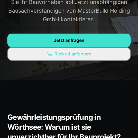
Sie Ihr Bauvorhaben ab! Jetzt unabhängigen
Gauting
Weilheim
Bausachverständigen von MasterBuild Holding
GmbH kontaktieren.
Penzberg
Alle Regionen →
WISSEN & RESSOURCEN
Jetzt anfragen
Ratgeber / Blog
Rückruf anfordern
Experten-Empfehlungen
Kostenlose Ressourcen
FAQ
Gewährleistungsprüfung in
Wörthsee: Warum ist sie
unverzichtbar für Ihr Bauprojekt?