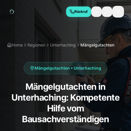
Rückruf
LEISTUNGEN
Hauskaufberatung
Bauabnahme
Home
Regionen
Unterhaching
Mängelgutachten
Baubegleitung
Thermografie
Schimmelgutachten
Energieberatung
Mängelgutachten
•
Unterhaching
Due Diligence
Mängelgutachten in
REGIONEN
Unterhaching: Kompetente
München
Geretsried
Hilfe vom
Wolfratshausen
Bad Tölz
Bausachverständigen
Starnberg
Holzkirchen