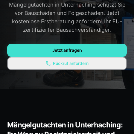
Mängelgutachten in Unterhaching schützt Sie
Gauting
Weilheim
vor Bauschäden und Folgeschäden. Jetzt
Penzberg
Alle Regionen →
kostenlose Erstberatung anfordern! Ihr EU-
zertifizierter Bausachverständiger.
WISSEN & RESSOURCEN
Ratgeber / Blog
Jetzt anfragen
Experten-Empfehlungen
Rückruf anfordern
Kostenlose Ressourcen
FAQ
Mängelgutachten in Unterhaching: