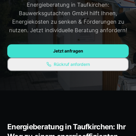
Energieberatung in Taufkirchen:
Gauting
Weilheim
Bauwerksgutachten GmbH hilft Ihnen,
Penzberg
Alle Regionen →
Energiekosten zu senken & Förderungen zu
nutzen. Jetzt individuelle Beratung anfordern!
WISSEN & RESSOURCEN
Ratgeber / Blog
Jetzt anfragen
Experten-Empfehlungen
Rückruf anfordern
Kostenlose Ressourcen
FAQ
Energieberatung in Taufkirchen: Ihr