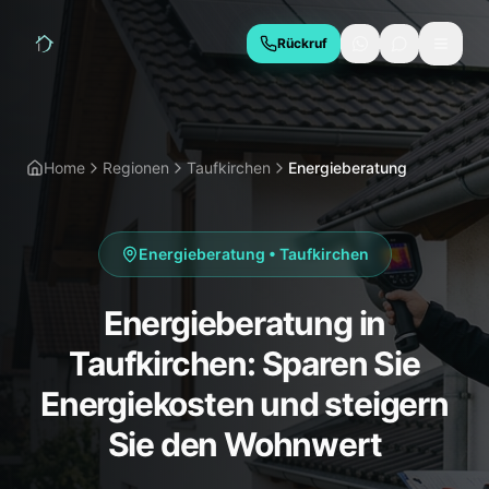
Rückruf
LEISTUNGEN
Hauskaufberatung
Bauabnahme
Home
Regionen
Taufkirchen
Energieberatung
Baubegleitung
Thermografie
Schimmelgutachten
Energieberatung
Energieberatung
•
Taufkirchen
Due Diligence
Energieberatung in
REGIONEN
Taufkirchen: Sparen Sie
München
Geretsried
Energiekosten und steigern
Wolfratshausen
Bad Tölz
Sie den Wohnwert
Starnberg
Holzkirchen