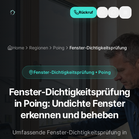
Rückruf
LEISTUNGEN
Hauskaufberatung
Bauabnahme
Home
Regionen
Poing
Fenster-Dichtigkeitsprüfung
Baubegleitung
Thermografie
Schimmelgutachten
Energieberatung
Fenster-Dichtigkeitsprüfung
•
Poing
Due Diligence
Fenster-Dichtigkeitsprüfung
REGIONEN
in Poing: Undichte Fenster
München
Geretsried
erkennen und beheben
Wolfratshausen
Bad Tölz
Umfassende Fenster-Dichtigkeitsprüfung in
Starnberg
Holzkirchen