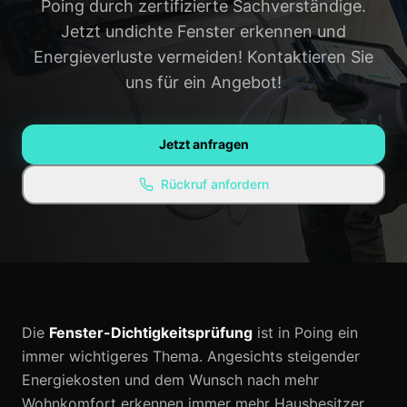
Poing durch zertifizierte Sachverständige.
Gauting
Weilheim
Jetzt undichte Fenster erkennen und
Energieverluste vermeiden! Kontaktieren Sie
Penzberg
Alle Regionen →
uns für ein Angebot!
WISSEN & RESSOURCEN
Ratgeber / Blog
Jetzt anfragen
Experten-Empfehlungen
Rückruf anfordern
Kostenlose Ressourcen
FAQ
Die
Fenster-Dichtigkeitsprüfung
ist in Poing ein
immer wichtigeres Thema. Angesichts steigender
Energiekosten und dem Wunsch nach mehr
Wohnkomfort erkennen immer mehr Hausbesitzer