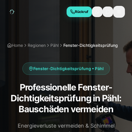
Rückruf
LEISTUNGEN
Hauskaufberatung
Bauabnahme
Home
Regionen
Pähl
Fenster-Dichtigkeitsprüfung
Baubegleitung
Thermografie
Schimmelgutachten
Energieberatung
Fenster-Dichtigkeitsprüfung
•
Pähl
Due Diligence
Professionelle Fenster-
REGIONEN
Dichtigkeitsprüfung in Pähl:
München
Geretsried
Bauschäden vermeiden
Wolfratshausen
Bad Tölz
Energieverluste vermeiden & Schimmel
Starnberg
Holzkirchen