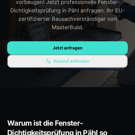
vorbeugen! Jetzt professionelle Fenster-
Gauting
Weilheim
Dichtigkeitsprüfung in Pähl anfragen. Ihr EU-
zertifizierter Bausachverständiger von
Penzberg
Alle Regionen →
MasterBuild.
WISSEN & RESSOURCEN
Ratgeber / Blog
Jetzt anfragen
Experten-Empfehlungen
Rückruf anfordern
Kostenlose Ressourcen
FAQ
Warum ist die Fenster-
Dichtigkeitsprüfung in Pähl so