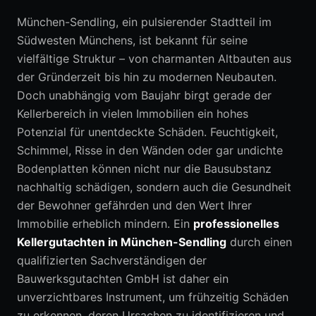
München-Sendling, ein pulsierender Stadtteil im
Südwesten Münchens, ist bekannt für seine
0152 05792664
vielfältige Struktur – von charmanten Altbauten aus
der Gründerzeit bis hin zu modernen Neubauten.
Erstberatung anfragen
Doch unabhängig vom Baujahr birgt gerade der
Kellerbereich in vielen Immobilien ein hohes
Potenzial für unentdeckte Schäden. Feuchtigkeit,
Schimmel, Risse in den Wänden oder gar undichte
Bodenplatten können nicht nur die Bausubstanz
nachhaltig schädigen, sondern auch die Gesundheit
der Bewohner gefährden und den Wert Ihrer
Immobilie erheblich mindern. Ein
professionelles
Kellergutachten in München-Sendling
durch einen
qualifizierten Sachverständigen der
Bauwerksgutachten GmbH ist daher ein
unverzichtbares Instrument, um frühzeitig Schäden
zu erkennen, deren Ursachen zu identifizieren und