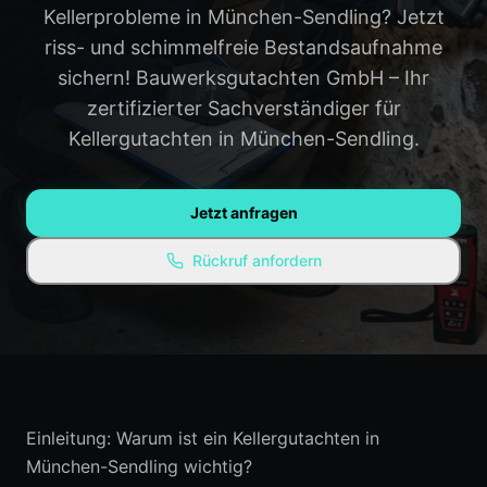
Kellerprobleme in München-Sendling? Jetzt
Gauting
Weilheim
riss- und schimmelfreie Bestandsaufnahme
Penzberg
Alle Regionen →
sichern! Bauwerksgutachten GmbH – Ihr
zertifizierter Sachverständiger für
WISSEN & RESSOURCEN
Kellergutachten in München-Sendling.
Ratgeber / Blog
Experten-Empfehlungen
Jetzt anfragen
Kostenlose Ressourcen
Rückruf anfordern
FAQ
Einleitung: Warum ist ein Kellergutachten in
München-Sendling wichtig?