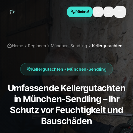
Rückruf
LEISTUNGEN
Hauskaufberatung
Bauabnahme
Home
Regionen
München-Sendling
Kellergutachten
Baubegleitung
Thermografie
Schimmelgutachten
Energieberatung
Kellergutachten
•
München-Sendling
Due Diligence
Umfassende Kellergutachten
REGIONEN
in München-Sendling – Ihr
München
Geretsried
Schutz vor Feuchtigkeit und
Wolfratshausen
Bad Tölz
Bauschäden
Starnberg
Holzkirchen