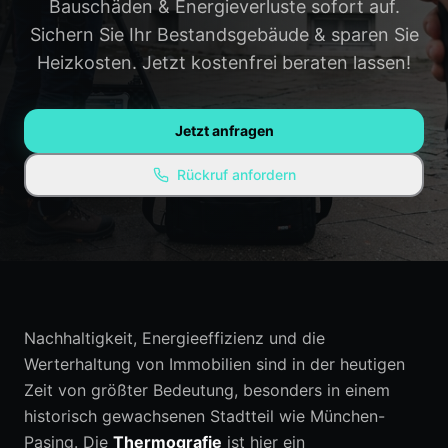
Bauschäden & Energieverluste sofort auf.
Gauting
Weilheim
Sichern Sie Ihr Bestandsgebäude & sparen Sie
Heizkosten. Jetzt kostenfrei beraten lassen!
Penzberg
Alle Regionen →
WISSEN & RESSOURCEN
Jetzt anfragen
Ratgeber / Blog
Rückruf anfordern
Experten-Empfehlungen
Kostenlose Ressourcen
FAQ
Nachhaltigkeit, Energieeffizienz und die
Werterhaltung von Immobilien sind in der heutigen
Zeit von größter Bedeutung, besonders in einem
historisch gewachsenen Stadtteil wie München-
Pasing. Die
Thermografie
ist hier ein