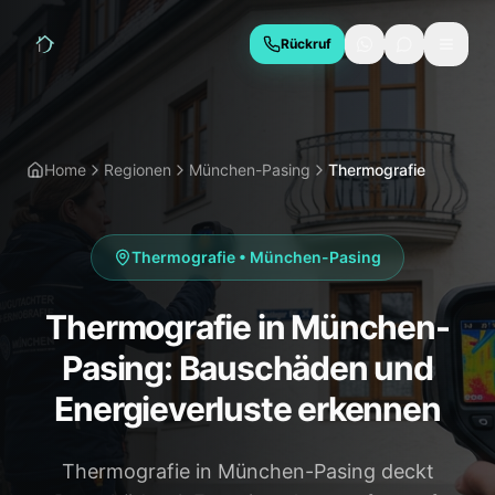
Rückruf
LEISTUNGEN
Hauskaufberatung
Bauabnahme
Home
Regionen
München-Pasing
Thermografie
Baubegleitung
Thermografie
Schimmelgutachten
Energieberatung
Thermografie
•
München-Pasing
Due Diligence
Thermografie in München-
REGIONEN
Pasing: Bauschäden und
München
Geretsried
Energieverluste erkennen
Wolfratshausen
Bad Tölz
Thermografie in München-Pasing deckt
Starnberg
Holzkirchen