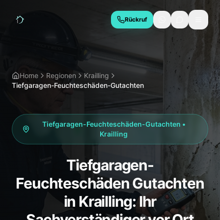
Rückruf
LEISTUNGEN
Hauskaufberatung
Bauabnahme
Home
Regionen
Krailling
Tiefgaragen-Feuchteschäden-Gutachten
Baubegleitung
Thermografie
Schimmelgutachten
Energieberatung
Tiefgaragen-Feuchteschäden-Gutachten
•
Due Diligence
Krailling
REGIONEN
Tiefgaragen-
München
Geretsried
Feuchteschäden Gutachten
Wolfratshausen
Bad Tölz
in Krailling: Ihr
Starnberg
Holzkirchen
Sachverständiger vor Ort