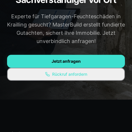
Gauting
Weilheim
Experte für Tiefgaragen-Feuchteschäden in
Penzberg
Alle Regionen →
Krailling gesucht? MasterBuild erstellt fundierte
Gutachten, sichert Ihre Immobilie. Jetzt
WISSEN & RESSOURCEN
unverbindlich anfragen!
Ratgeber / Blog
Experten-Empfehlungen
Jetzt anfragen
Kostenlose Ressourcen
Rückruf anfordern
FAQ