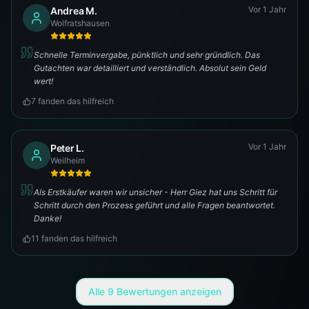
Vor 1 Jahr
Andrea M.
Wolfratshausen
Schnelle Terminvergabe, pünktlich und sehr gründlich. Das
Gutachten war detailliert und verständlich. Absolut sein Geld
wert!
7
fanden das hilfreich
Vor 1 Jahr
Peter L.
Weilheim
Als Erstkäufer waren wir unsicher - Herr Giez hat uns Schritt für
Schritt durch den Prozess geführt und alle Fragen beantwortet.
Danke!
11
fanden das hilfreich
Alle
9
Bewertungen anzeigen