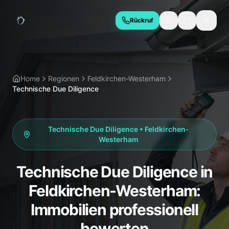
Rückruf
LEISTUNGEN
Hauskaufberatung
Bauabnahme
Home
Regionen
Feldkirchen-Westerham
Technische Due Diligence
Baubegleitung
Thermografie
Schimmelgutachten
Energieberatung
Technische Due Diligence
•
Feldkirchen-
Due Diligence
Westerham
REGIONEN
Technische Due Diligence in
München
Geretsried
Feldkirchen-Westerham:
Wolfratshausen
Bad Tölz
Immobilien professionell
Starnberg
Holzkirchen
bewerten