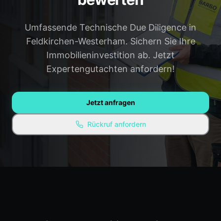
Gauting
Weilheim
Umfassende Technische Due Diligence in
Penzberg
Alle Regionen →
Feldkirchen-Westerham. Sichern Sie Ihre
Immobilieninvestition ab. Jetzt
WISSEN & RESSOURCEN
Expertengutachten anfordern!
Ratgeber / Blog
Experten-Empfehlungen
Jetzt anfragen
Kostenlose Ressourcen
Rückruf anfordern
FAQ