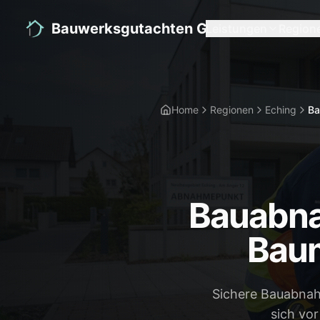
Bauwerksgutachten GmbH
Leistungen
Region
Home
Regionen
Eching
B
Bauabnah
Bau
Sichere Bauabnah
sich vor