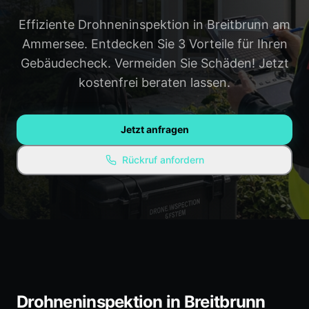
Gauting
Weilheim
Effiziente Drohneninspektion in Breitbrunn am
Ammersee. Entdecken Sie 3 Vorteile für Ihren
Penzberg
Alle Regionen →
Gebäudecheck. Vermeiden Sie Schäden! Jetzt
kostenfrei beraten lassen.
WISSEN & RESSOURCEN
Ratgeber / Blog
Jetzt anfragen
Experten-Empfehlungen
Kostenlose Ressourcen
Rückruf anfordern
FAQ
Drohneninspektion in Breitbrunn