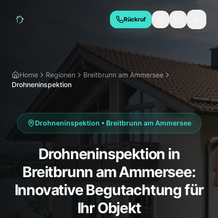
Rückruf
LEISTUNGEN
Hauskaufberatung
Bauabnahme
Home
Regionen
Breitbrunn am Ammersee
Drohneninspektion
Baubegleitung
Thermografie
Schimmelgutachten
Energieberatung
Drohneninspektion
•
Breitbrunn am Ammersee
Due Diligence
Drohneninspektion in
REGIONEN
Breitbrunn am Ammersee:
München
Geretsried
Innovative Begutachtung für
Wolfratshausen
Bad Tölz
Ihr Objekt
Starnberg
Holzkirchen