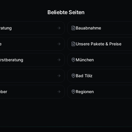
Beliebte Seiten
ratung
Bauabnahme
e
Unsere Pakete & Preise
Erstberatung
München
Bad Tölz
eber
Regionen