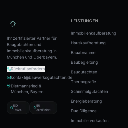
LEISTUNGEN
Immobilienkaufberatung
Ihr zertifizierter Partner für
Hauskaufberatung
Baugutachten und
Immobilienkaufberatung in
Bauabnahme
München und Oberbayern.
Baubegleitung
Rückruf anfordern
Baugutachten
kontakt@bauwerksgutachten.de
Thermografie
Dietmannsried &
Schimmelgutachten
München, Bayern
Energieberatung
ISO
EU
17024
Zertifiziert
Due Diligence
Immobilie verkaufen